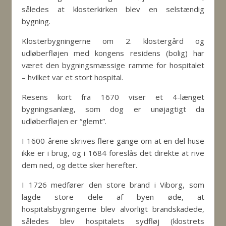
således at klosterkirken blev en selstændig
bygning.
Klosterbygningerne om 2. klostergård og
udløberfløjen med kongens residens (bolig) har
været den bygningsmæssige ramme for hospitalet
– hvilket var et stort hospital.
Resens kort fra 1670 viser et 4-længet
bygningsanlæg​, som dog er unøjagtigt da
udløberfløjen er “glemt”.
I 1600-årene skrives flere gange om at en del huse
ikke er i brug, og i 1684 foreslås det direkte at rive
dem ned, og dette sker herefter.
​I 1726 medfører den store brand i Viborg, som
lagde store dele af byen øde, at
hospitalsbygningerne blev alvorligt brandskadede,
således blev hospitalets sydfløj (klostrets