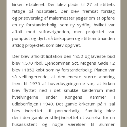
kirken etableret. Der blev plads til 27 af stiftets
fattige på hospitalet. Der blev fremsat forslag
og prisoverslag af malermester Jæger om at opføre
en ny forstanderbolig, som ny sydfløj, hvilket var
aftalt med stiftøvrigheden, men projektet var
pompøst og dyrt, så biskoppen og stiftsamtmanden
afslog projektet, som blev opgivet.
Der blev afholdt licitation den 1852 og laveste bud
blev 1.570 rbdl. Ejendommen Sct. Mogens Gade 12
blev i 1852 købt som ny forstanderbolig. Planen var
så velfungerende, at den eneste større ændring
frem til 1975 af hovedbygningerne var, at kirken
blev flyttet ned i det smukke kælderrum med
hvælvingerne under Kongens Kammer i
udløberfløjen i 1949. Det gamle kirkerum på 1. sal
blev indrettet til portnerbolig. Samtidig blev
der i den gamle vestfløj indrettet et værelse for en
husassistent og nogle værelser til alumner