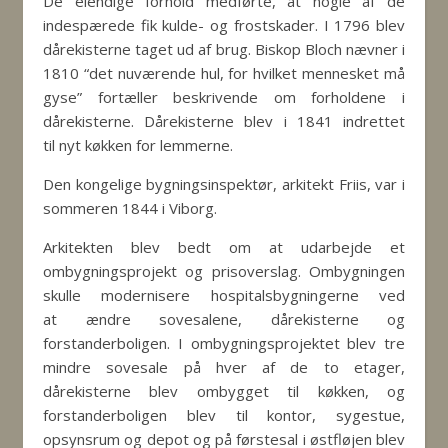
De elendige forhold medførte, at nogle af de
indespærede fik kulde- og frostskader. I 1796 blev
dårekisterne taget ud af brug. Biskop Bloch nævner i
1810 “det nuværende hul, for hvilket mennesket må
gyse” fortæller beskrivende om forholdene i
dårekisterne. Dårekisterne blev i 1841 indrettet
til nyt køkken for lemmerne.
Den kongelige bygningsinspektør, arkitekt Friis, var i
sommeren 1844 i Viborg.
Arkitekten blev bedt om at udarbejde et
ombygningsprojekt og prisoverslag. Ombygningen
skulle modernisere hospitalsbygningerne ved
at ændre sovesalene, dårekisterne og
forstanderboligen. I ombygningsprojektet blev tre
mindre sovesale på hver af de to etager,
dårekisterne blev ombygget til køkken, og
forstanderboligen blev til kontor, sygestue,
opsynsrum og depot og på førstesal i østfløjen blev