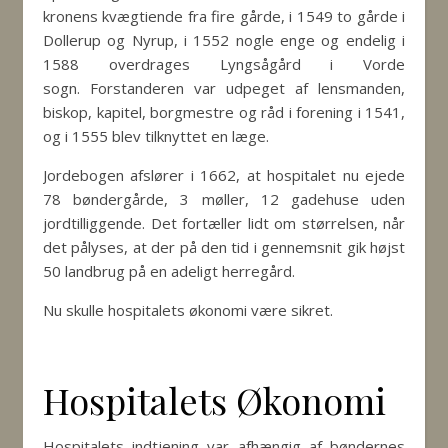
kronens kvægtiende fra fire gårde, i 1549 to gårde i
Dollerup og Nyrup, i 1552 nogle enge og endelig i
1588 overdrages Lyngsågård i Vorde
sogn. Forstanderen var udpeget af lensmanden,
biskop, kapitel, borgmestre og råd i forening i 1541,
og i 1555 blev tilknyttet en læge.
Jordebogen afslører i 1662, at hospitalet nu ejede
78 bøndergårde, 3 møller, 12 gadehuse uden
jordtilliggende. Det fortæller lidt om størrelsen, når
det pålyses, at der på den tid i gennemsnit gik højst
50 landbrug på en adeligt herregård.
Nu skulle hospitalets økonomi være sikret.
Hospitalets Økonomi
​Hospitalets indtjening var afhængig af bøndernes